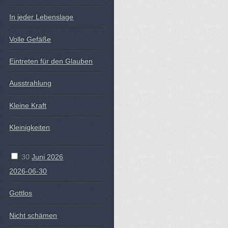
In jeder Lebenslage
Volle Gefäße
Eintreten für den Glauben
Ausstrahlung
Kleine Kraft
Kleinigkeiten
30
Juni 2026
2026-06-30
Gottlos
Nicht schämen