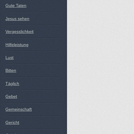
Gute Taten
Jesus sehen
Vergesslichkeit
Hilfeleistung
Lust
Bitten
Täglich
Gebet
Gemeinschaft
Gericht