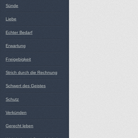
Sünde
Liebe
Echter Bedarf
Erwartung
Freigebigkeit
Strich durch die Rechnung
Schwert des Geistes
Schutz
Verkünden
Gerecht leben