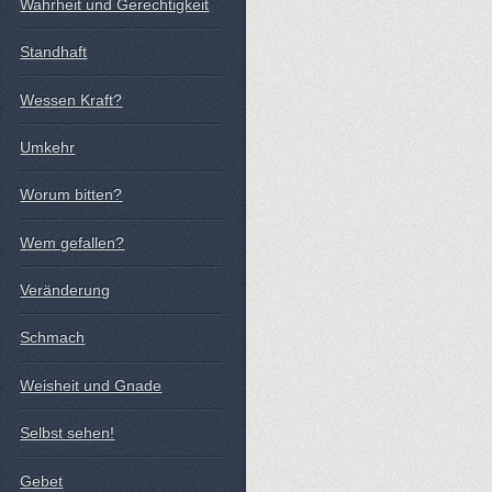
Wahrheit und Gerechtigkeit
Standhaft
Wessen Kraft?
Umkehr
Worum bitten?
Wem gefallen?
Veränderung
Schmach
Weisheit und Gnade
Selbst sehen!
Gebet