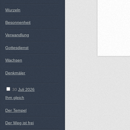
Wurzeln
Besonnenheit
Verwandlung
Gottesdienst
Wachsen
Denkmäler
30
Juli 2026
Ihm gleich
Der Tempel
Der Weg ist frei