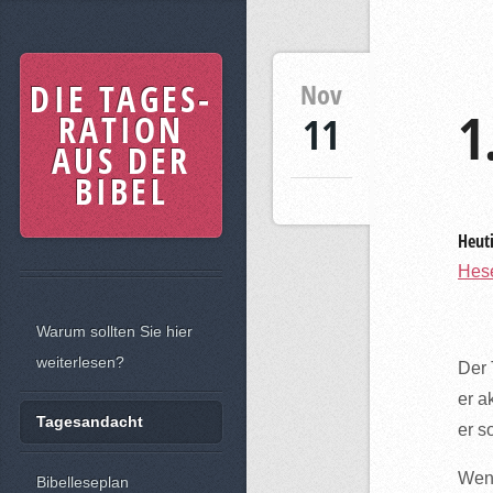
DIE TAGES-
Nov
1
RATION
11
AUS DER
BIBEL
Heuti
Hese
Warum sollten Sie hier
weiterlesen?
Der 
er a
Tagesandacht
er s
Wenn
Bibelleseplan