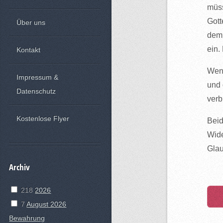
müss
Gott
Über uns
dem 
ein.
Kontakt
Wenn
Impressum &
und 
Datenschutz
verb
Kostenlose Flyer
Beid
Wide
Glau
Archiv
218
2026
7
August 2026
Bewahrung