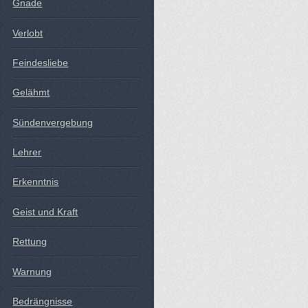
Gnade
Verlobt
Feindesliebe
Gelähmt
Sündenvergebung
Lehrer
Erkenntnis
Geist und Kraft
Rettung
Warnung
Bedrängnisse