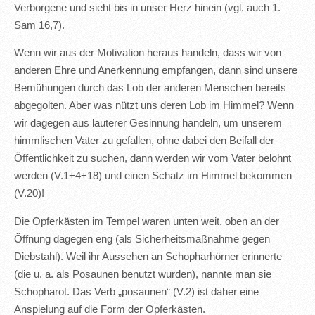
Verborgene und sieht bis in unser Herz hinein (vgl. auch 1.
Sam 16,7).
Wenn wir aus der Motivation heraus handeln, dass wir von
anderen Ehre und Anerkennung empfangen, dann sind unsere
Bemühungen durch das Lob der anderen Menschen bereits
abgegolten. Aber was nützt uns deren Lob im Himmel? Wenn
wir dagegen aus lauterer Gesinnung handeln, um unserem
himmlischen Vater zu gefallen, ohne dabei den Beifall der
Öffentlichkeit zu suchen, dann werden wir vom Vater belohnt
werden (V.1+4+18) und einen Schatz im Himmel bekommen
(V.20)!
Die Opferkästen im Tempel waren unten weit, oben an der
Öffnung dagegen eng (als Sicherheitsmaßnahme gegen
Diebstahl). Weil ihr Aussehen an Schopharhörner erinnerte
(die u. a. als Posaunen benutzt wurden), nannte man sie
Schopharot. Das Verb „posaunen“ (V.2) ist daher eine
Anspielung auf die Form der Opferkästen.