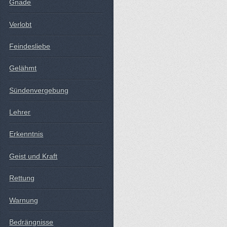
Gnade
Verlobt
Feindesliebe
Gelähmt
Sündenvergebung
Lehrer
Erkenntnis
Geist und Kraft
Rettung
Warnung
Bedrängnisse