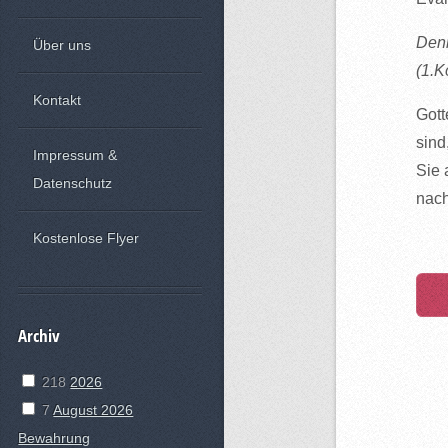
Denn
Über uns
(1.K
Kontakt
Gott
sind
Impressum &
Sie 
Datenschutz
nach
Kostenlose Flyer
Archiv
218
2026
7
August 2026
Bewahrung