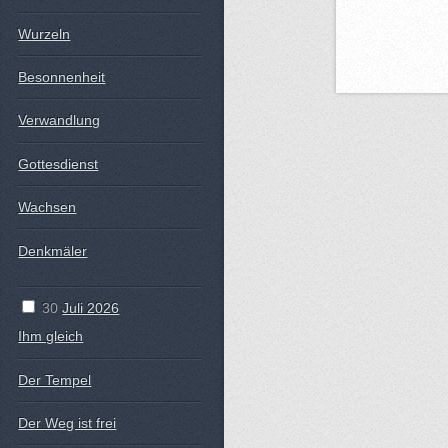
Wurzeln
Besonnenheit
Verwandlung
Gottesdienst
Wachsen
Denkmäler
30
Juli 2026
Ihm gleich
Der Tempel
Der Weg ist frei