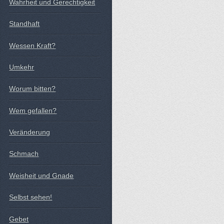
Wahrheit und Gerechtigkeit
Standhaft
Wessen Kraft?
Umkehr
Worum bitten?
Wem gefallen?
Veränderung
Schmach
Weisheit und Gnade
Selbst sehen!
Gebet