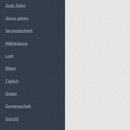
Gute Taten
Jesus sehen
Vergesslichkeit
Hilfeleistung
Lust
Bitten
Täglich
Gebet
Gemeinschaft
Gericht