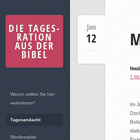
DIE TAGES-
Jan
M
RATION
12
AUS DER
BIBEL
Heuti
1.Mo
Warum sollten Sie hier
weiterlesen?
Im J
Doch
Tagesandacht
Bots
dadu
Bibelleseplan
Evan