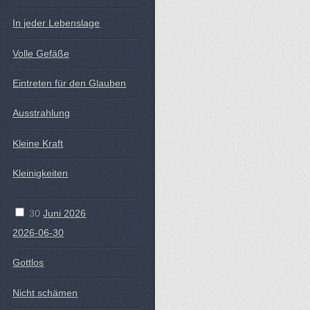
In jeder Lebenslage
Volle Gefäße
Eintreten für den Glauben
Ausstrahlung
Kleine Kraft
Kleinigkeiten
30
Juni 2026
2026-06-30
Gottlos
Nicht schämen