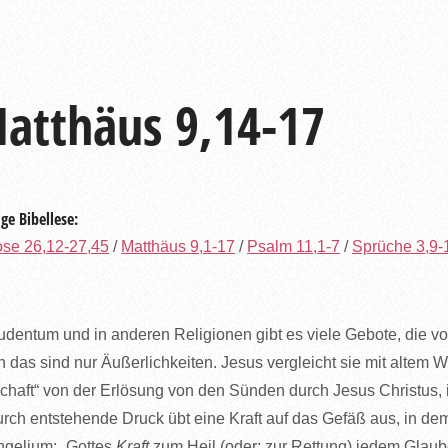
atthäus 9,14-17
ge Bibellese:
se 26,12-27,45
/
Matthäus 9,1-17
/
Psalm 11,1-7
/
Sprüche 3,9-
udentum und in anderen Religionen gibt es viele Gebote, die v
 das sind nur Äußerlichkeiten. Jesus vergleicht sie mit altem 
chaft“ von der Erlösung von den Sünden durch Jesus Christus, 
rch entstehende Druck übt eine Kraft auf das Gefäß aus, in dem
gelium: „Gottes
Kraft
zum Heil (oder: zur Rettung) jedem Glau