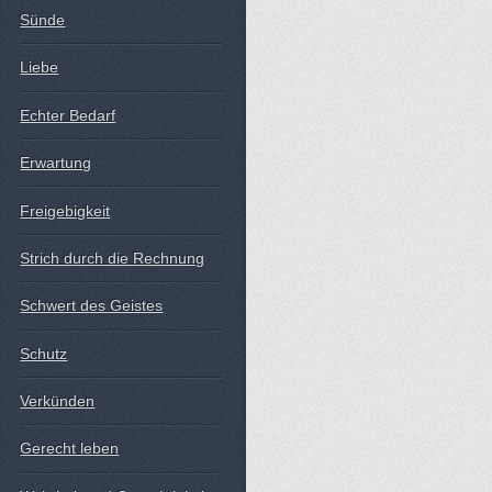
Sünde
Liebe
Echter Bedarf
Erwartung
Freigebigkeit
Strich durch die Rechnung
Schwert des Geistes
Schutz
Verkünden
Gerecht leben