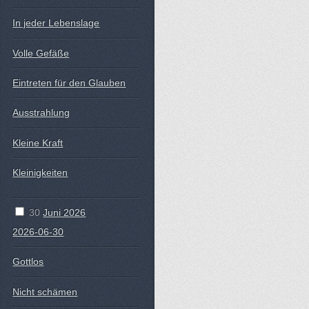
In jeder Lebenslage
Volle Gefäße
Eintreten für den Glauben
Ausstrahlung
Kleine Kraft
Kleinigkeiten
30
Juni 2026
2026-06-30
Gottlos
Nicht schämen