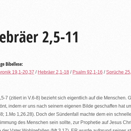
ebräer 2,5-11
ge Bibellese:
ronik 19,1-20,37
/
Hebräer 2,1-18
/
Psalm 92,1-16
/
Sprüche 25
,5-7 (zitiert in V.6-8) bezieht sich eigentlich auf die Menschen.
önt, indem er uns nach seinem eigenen Bilde geschaffen hat u
-8; 1.Mo 1,26.28). Doch der Sündenfall machte dem ein schnell
immung des Menschen sein sollte, zur Prophetie auf Jesus Christ
e der Vater Wohlgefallen (Mt 3,17). ER wurde aufgrund seines st