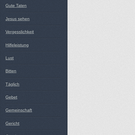
Gute Taten
Jesus sehen
Vergesslichkeit
Hilfeleistung
Lust
Bitten
Täglich
Gebet
Gemeinschaft
Gericht