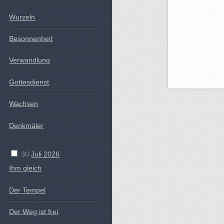
Wurzeln
Besonnenheit
Verwandlung
Gottesdienst
Wachsen
Denkmäler
30
Juli 2026
Ihm gleich
Der Tempel
Der Weg ist frei