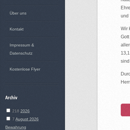
Ehre
Über uns
und 
Wir 
Kontakt
Gott
alle
Impressum &
13,1
Datenschutz
sind
Kostenlose Flyer
Durc
Herr
Archiv
218
2026
7
August 2026
Bewahrung