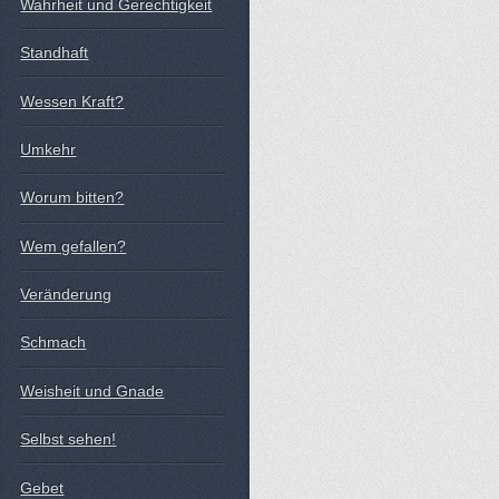
Wahrheit und Gerechtigkeit
Standhaft
Wessen Kraft?
Umkehr
Worum bitten?
Wem gefallen?
Veränderung
Schmach
Weisheit und Gnade
Selbst sehen!
Gebet