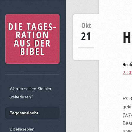
DIE TAGES-
Okt
H
RATION
21
AUS DER
BIBEL
Heuti
2.Ch
Warum sollten Sie hier
weiterlesen?
Ps 8
gekr
Tagesandacht
(V.7
Best
Bibelleseplan
hatt