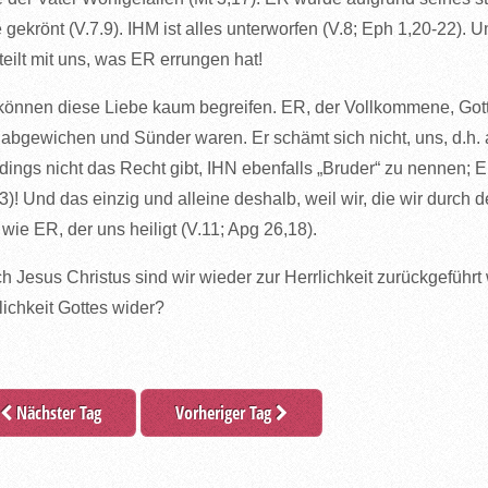
 gekrönt (V.7.9). IHM ist alles unterworfen (V.8; Eph 1,20-22). U
teilt mit uns, was ER errungen hat!
können diese Liebe kaum begreifen. ER, der Vollkommene, Gott 
 abgewichen und Sünder waren. Er schämt sich nicht, uns, d.h.
rdings nicht das Recht gibt, IHN ebenfalls „Bruder“ zu nennen; E
3)! Und das einzig und alleine deshalb, weil wir, die wir durch
 wie ER, der uns heiligt (V.11; Apg 26,18).
h Jesus Christus sind wir wieder zur Herrlichkeit zurückgeführ
lichkeit Gottes wider?
Nächster Tag
Vorheriger Tag