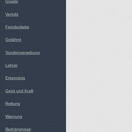
Gnade
Verlobt
Feindesliebe
Gelähmt
Sündenvergebung
Lehrer
Erkenntnis
Geist und Kraft
Rettung
Warnung
Bedrängnisse