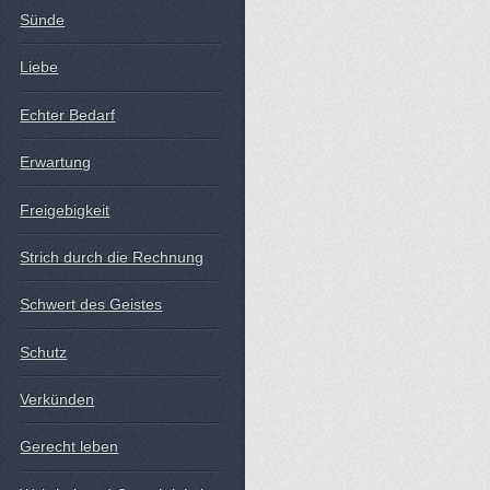
Sünde
Liebe
Echter Bedarf
Erwartung
Freigebigkeit
Strich durch die Rechnung
Schwert des Geistes
Schutz
Verkünden
Gerecht leben