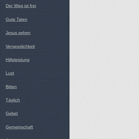
Der Weg ist frei
Gute Taten
Jesus sehen
Vergesslichkeit
Hilfeleistung
Lust
Bitten
Täglich
Gebet
Gemeinschaft