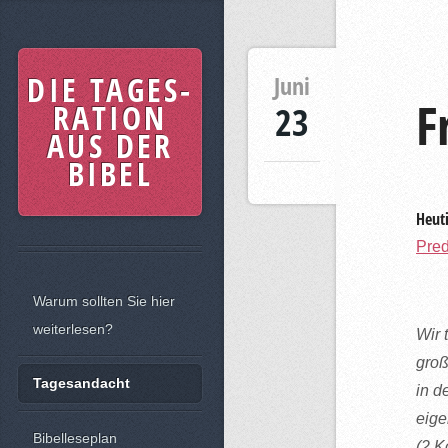
DIE TAGES-
Juni
F
RATION
23
AUS DER
BIBEL
Heuti
Pred
Warum sollten Sie hier
weiterlesen?
Wir 
groß
Tagesandacht
in d
eige
Bibelleseplan
(2.K