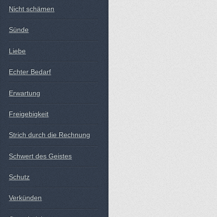
Nicht schämen
Sünde
Liebe
Echter Bedarf
Erwartung
Freigebigkeit
Strich durch die Rechnung
Schwert des Geistes
Schutz
Verkünden