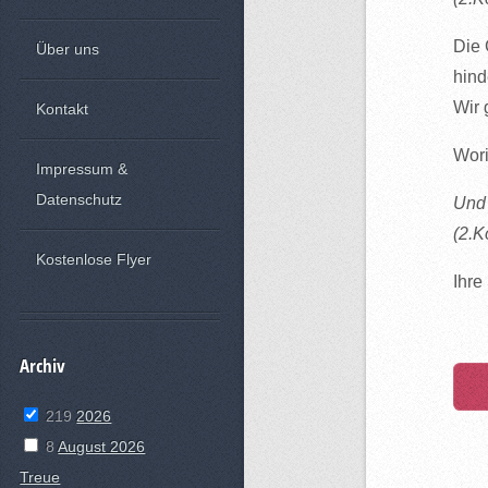
Die 
Über uns
hind
Wir 
Kontakt
Wori
Impressum &
Datenschutz
Und 
(2.K
Kostenlose Flyer
Ihre
Archiv
219
2026
8
August 2026
Treue