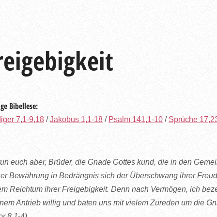
reigebigkeit
ge Bibellese:
iger 7,1-9,18
/
Jakobus 1,1-18
/
Psalm 141,1-10
/
Sprüche 17,2
tun euch aber, Brüder, die Gnade Gottes kund, die in den Gem
er Bewährung in Bedrängnis sich der Überschwang ihrer Freude
em Reichtum ihrer Freigebigkeit. Denn nach Vermögen, ich be
nem Antrieb willig und baten uns mit vielem Zureden um die Gna
or 8,1-4)