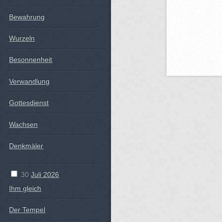
Bewahrung
Wurzeln
Besonnenheit
Verwandlung
Gottesdienst
Wachsen
Denkmäler
30
Juli 2026
Ihm gleich
Der Tempel