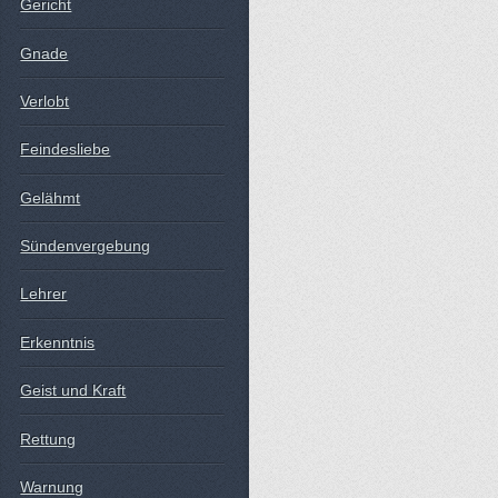
Gericht
Gnade
Verlobt
Feindesliebe
Gelähmt
Sündenvergebung
Lehrer
Erkenntnis
Geist und Kraft
Rettung
Warnung