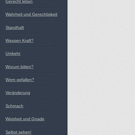
Gerecht leben
Wahrheit und Gerechtigkeit
Standhaft
Wessen Kraft?
Umkehr
Worum bitten?
Wem gefallen?
Veränderung
Schmach
Weisheit und Gnade
Selbst sehen!