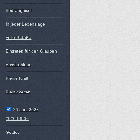
Bedrängnisse
In jeder Lebenslage
Volle Gefäße
Eintreten für den Glauben
Ausstrahlung
Kleine Kraft
Kleinigkeiten
30
Juni 2026
2026-06-30
Gottlos