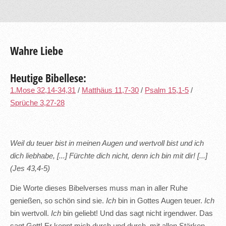
Wahre Liebe
Heutige Bibellese:
1.Mose 32,14-34,31
/
Matthäus 11,7-30
/
Psalm 15,1-5
/
Sprüche 3,27-28
Weil du teuer bist in meinen Augen und wertvoll bist und ich
dich liebhabe, [...] Fürchte dich nicht, denn ich bin mit dir! [...]
(Jes 43,4-5)
Die Worte dieses Bibelverses muss man in aller Ruhe
genießen, so schön sind sie.
Ich
bin in Gottes Augen teuer.
Ich
bin wertvoll.
Ich
bin geliebt! Und das sagt nicht irgendwer. Das