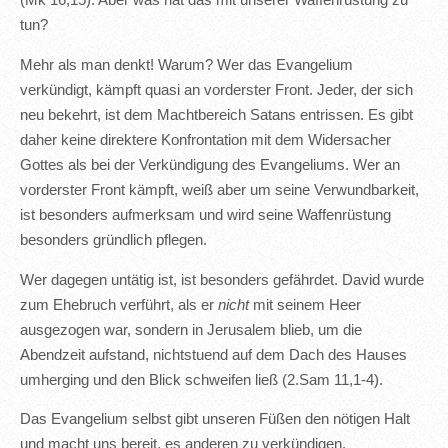
(Mk 16,15). Aber was hat das mit unserer Waffenrüstung zu
tun?
Mehr als man denkt! Warum? Wer das Evangelium
verkündigt, kämpft quasi an vorderster Front. Jeder, der sich
neu bekehrt, ist dem Machtbereich Satans entrissen. Es gibt
daher keine direktere Konfrontation mit dem Widersacher
Gottes als bei der Verkündigung des Evangeliums. Wer an
vorderster Front kämpft, weiß aber um seine Verwundbarkeit,
ist besonders aufmerksam und wird seine Waffenrüstung
besonders gründlich pflegen.
Wer dagegen untätig ist, ist besonders gefährdet. David wurde
zum Ehebruch verführt, als er
nicht
mit seinem Heer
ausgezogen war, sondern in Jerusalem blieb, um die
Abendzeit aufstand, nichtstuend auf dem Dach des Hauses
umherging und den Blick schweifen ließ (2.Sam 11,1-4).
Das Evangelium selbst gibt unseren Füßen den nötigen Halt
und macht uns bereit, es anderen zu verkündigen.