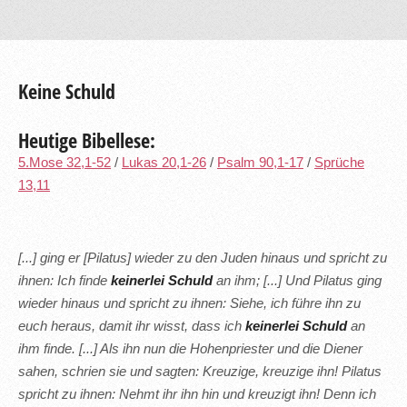
Keine Schuld
Heutige Bibellese:
5.Mose 32,1-52
/
Lukas 20,1-26
/
Psalm 90,1-17
/
Sprüche
13,11
[...] ging er [Pilatus] wieder zu den Juden hinaus und spricht zu
ihnen: Ich finde
keinerlei Schuld
an ihm; [...] Und Pilatus ging
wieder hinaus und spricht zu ihnen: Siehe, ich führe ihn zu
euch heraus, damit ihr wisst, dass ich
keinerlei Schuld
an
ihm finde. [...] Als ihn nun die Hohenpriester und die Diener
sahen, schrien sie und sagten: Kreuzige, kreuzige ihn! Pilatus
spricht zu ihnen: Nehmt ihr ihn hin und kreuzigt ihn! Denn ich