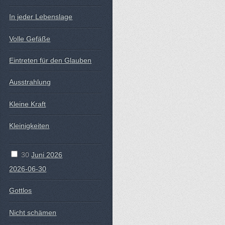
In jeder Lebenslage
Volle Gefäße
Eintreten für den Glauben
Ausstrahlung
Kleine Kraft
Kleinigkeiten
30
Juni 2026
2026-06-30
Gottlos
Nicht schämen