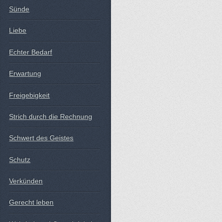
Sünde
Liebe
Echter Bedarf
Erwartung
Freigebigkeit
Strich durch die Rechnung
Schwert des Geistes
Schutz
Verkünden
Gerecht leben