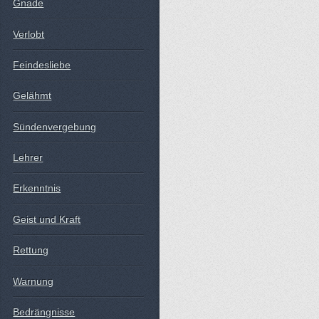
Gnade
Verlobt
Feindesliebe
Gelähmt
Sündenvergebung
Lehrer
Erkenntnis
Geist und Kraft
Rettung
Warnung
Bedrängnisse