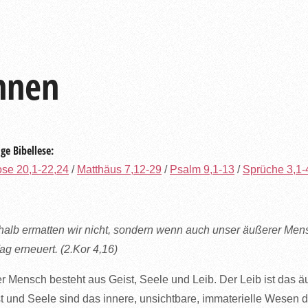
nnen
ge Bibellese:
se 20,1-22,24
/
Matthäus 7,12-29
/
Psalm 9,1-13
/
Sprüche 3,1-
alb ermatten wir nicht, sondern wenn auch unser äußerer Mens
Tag erneuert. (2.Kor 4,16)
r Mensch besteht aus Geist, Seele und Leib. Der Leib ist das ä
t und Seele sind das innere, unsichtbare, immaterielle Wesen 