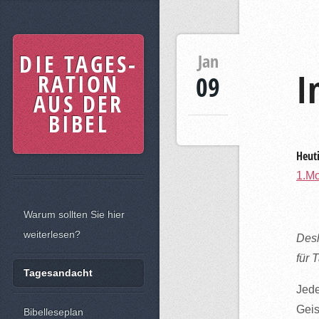
DIE TAGES-
Jan
I
RATION
09
AUS DER
BIBEL
Heuti
1.Mo
Warum sollten Sie hier
weiterlesen?
Desh
für 
Tagesandacht
Jede
Geis
Bibelleseplan