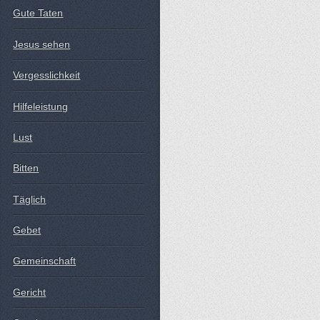
Gute Taten
Jesus sehen
Vergesslichkeit
Hilfeleistung
Lust
Bitten
Täglich
Gebet
Gemeinschaft
Gericht