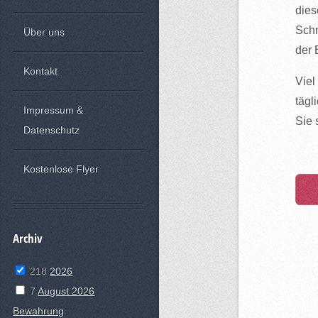
dies
Schm
Über uns
der 
Kontakt
Viel
tägl
Impressum &
Sie 
Datenschutz
Kostenlose Flyer
Archiv
218
2026
7
August 2026
Bewahrung