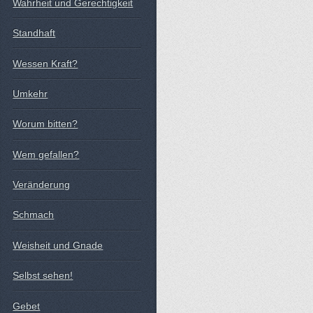
Wahrheit und Gerechtigkeit
Standhaft
Wessen Kraft?
Umkehr
Worum bitten?
Wem gefallen?
Veränderung
Schmach
Weisheit und Gnade
Selbst sehen!
Gebet