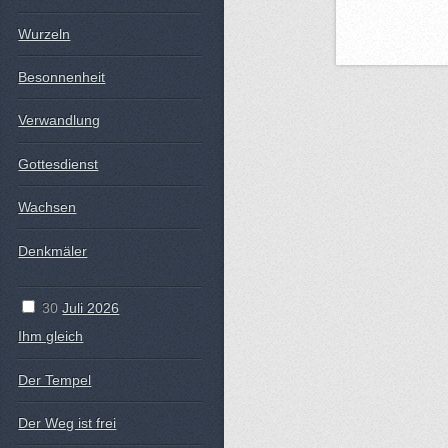
Wurzeln
Besonnenheit
Verwandlung
Gottesdienst
Wachsen
Denkmäler
30
Juli 2026
Ihm gleich
Der Tempel
Der Weg ist frei