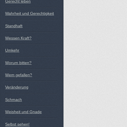
Gerecht leben
Wahrheit und Gerechtigkeit
Standhaft
Wessen Kraft?
Umkehr
Worum bitten?
Wem gefallen?
Veränderung
Schmach
Weisheit und Gnade
Selbst sehen!