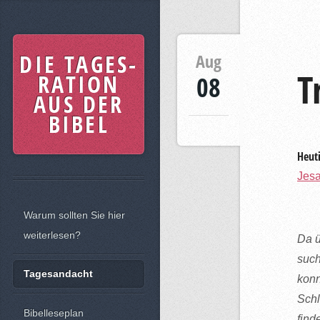
DIE TAGES-
Aug
T
RATION
08
AUS DER
BIBEL
Heuti
Jesa
Warum sollten Sie hier
weiterlesen?
Da ü
such
Tagesandacht
konn
Schl
Bibelleseplan
find