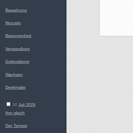
Bewahrung
Wurzeln
Besonnenheit
Verwandlung
Gottesdienst
Wachsen
Denkmäler
30
Juli 2026
Ihm gleich
Der Tempel