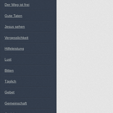
Der Weg ist frei
Gute Taten
Jesus sehen
Vergesslichkeit
Hilfeleistung
Lust
Bitten
Täglich
Gebet
Gemeinschaft