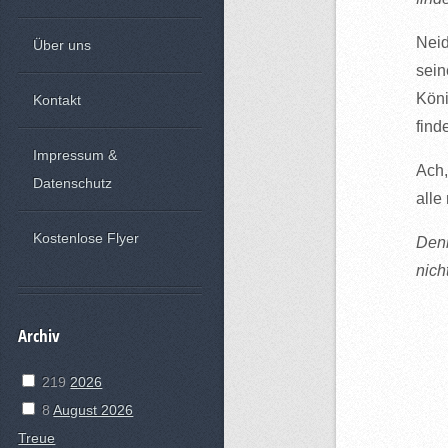
Neid
Über uns
sein
Köni
Kontakt
find
Impressum &
Ach,
Datenschutz
alle
Kostenlose Flyer
Denn
nich
Archiv
219
2026
8
August 2026
Treue