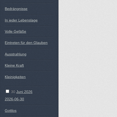
Bedrängnisse
In jeder Lebenslage
Volle Gefäße
Eintreten für den Glauben
Ausstrahlung
Kleine Kraft
Kleinigkeiten
30
Juni 2026
2026-06-30
Gottlos