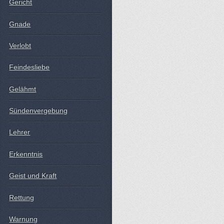
Gericht
Gnade
Verlobt
Feindesliebe
Gelähmt
Sündenvergebung
Lehrer
Erkenntnis
Geist und Kraft
Rettung
Warnung