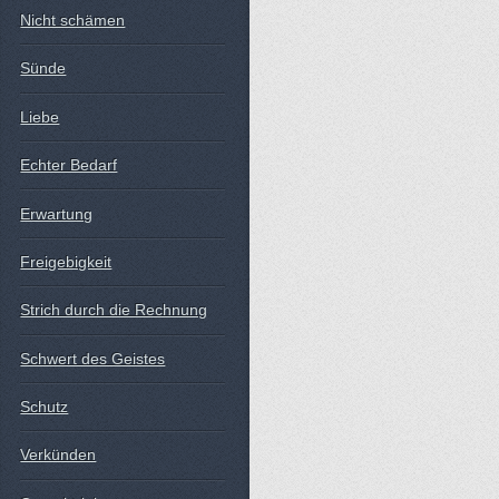
Nicht schämen
Sünde
Liebe
Echter Bedarf
Erwartung
Freigebigkeit
Strich durch die Rechnung
Schwert des Geistes
Schutz
Verkünden