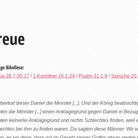
reue
ge Bibellese:
ja 28,7-30,17
/
1.Korinther 16,1-24
/
Psalm 31,1-9
/
Sprüche 20
bertraf dieser Daniel die Minister [...]. Und der König beabsich
ten die Minister [...] einen Anklagegrund gegen Daniel in Bezug
ten keinerlei Anklagegrund und nichts Schlechtes finden, weil e
echtes bei ihm zu finden waren. Da sagten diese Männer: Wir
en, es sei denn, dass wir im Gesetz seines Gottes etwas gegen i